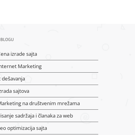
 BLOGU
ena izrade sajta
nternet Marketing
t dešavanja
zrada sajtova
Marketing na društvenim mrežama
isanje sadržaja i članaka za web
eo optimizacija sajta