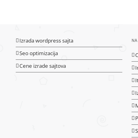
Izrada wordpress sajta
NA
Seo optimizacija
C
Cene izrade sajtova
I
I
I
P
S