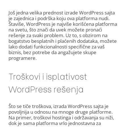
Još jedna velika prednost izrade WordPress sajta
je zajednica i podrška koju ova platforma nudi.
Štaviše, WordPress je najviše korišćena platforma
na svetu, što znači da uvek možete pronaći
rešenje za svaki problem. Uz to, s obzirom na
bogatstvo besplatnih i plaćenih dodataka, možete
lako dodati funkcionalnosti specifične za vaš
biznis, bez potrebe da angažujete skupe
programere.
Troškovi i isplativost
WordPress rešenja
Što se tiče troškova, izrada WordPress sajta je
povoljnija u odnosu na mnoge druge platforme.
Na primer, troškovi hostinga i održavanja su niži,
dok je sama platforma vrlo jednostavna za