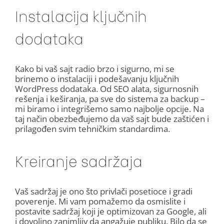
Instalacija ključnih
dodataka
Kako bi vaš sajt radio brzo i sigurno, mi se
brinemo o instalaciji i podešavanju ključnih
WordPress dodataka. Od SEO alata, sigurnosnih
rešenja i keširanja, pa sve do sistema za backup –
mi biramo i integrišemo samo najbolje opcije. Na
taj način obezbeđujemo da vaš sajt bude zaštićen i
prilagođen svim tehničkim standardima.
Kreiranje sadržaja
Vaš sadržaj je ono što privlači posetioce i gradi
poverenje. Mi vam pomažemo da osmislite i
postavite sadržaj koji je optimizovan za Google, ali
i dovoljno zanimljiv da angažuje publiku. Bilo da se