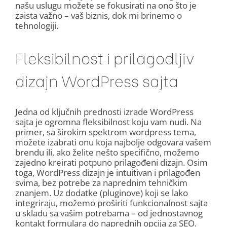
našu uslugu možete se fokusirati na ono što je
zaista važno – vaš biznis, dok mi brinemo o
tehnologiji.
Fleksibilnost i prilagodljiv
dizajn WordPress sajta
Jedna od ključnih prednosti izrade WordPress
sajta je ogromna fleksibilnost koju vam nudi. Na
primer, sa širokim spektrom wordpress tema,
možete izabrati onu koja najbolje odgovara vašem
brendu ili, ako želite nešto specifično, možemo
zajedno kreirati potpuno prilagođeni dizajn. Osim
toga, WordPress dizajn je intuitivan i prilagođen
svima, bez potrebe za naprednim tehničkim
znanjem. Uz dodatke (pluginove) koji se lako
integriraju, možemo proširiti funkcionalnost sajta
u skladu sa vašim potrebama – od jednostavnog
kontakt formulara do naprednih opcija za SEO.