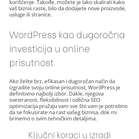
korišćenje. Takođe, možete je lako skalirati kako
vaš biznis raste, bilo da dodajete nove proizvode,
usluge ili stranice.
WordPress kao dugoročna
investicija u online
prisutnost
Ako želite brz, efikasan i dugoročan način da
izgradite svoju online prisutnost, WordPress je
definitivno najbolji izbor. Dakle, njegova
svestranost, fleksibilnost i odlična SEO
optimizacija pružaju vam sve što vam je potrebno
da se fokusirate na rast vašeg biznisa, dok mi
brinemo o svim tehničkim detaljima.
Ključni koraci u izradi