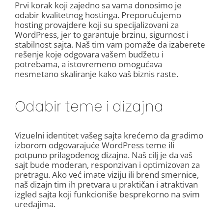
Prvi korak koji zajedno sa vama donosimo je
odabir kvalitetnog hostinga. Preporučujemo
hosting provajdere koji su specijalizovani za
WordPress, jer to garantuje brzinu, sigurnost i
stabilnost sajta. Naš tim vam pomaže da izaberete
rešenje koje odgovara vašem budžetu i
potrebama, a istovremeno omogućava
nesmetano skaliranje kako vaš biznis raste.
Odabir teme i dizajna
Vizuelni identitet vašeg sajta krećemo da gradimo
izborom odgovarajuće WordPress teme ili
potpuno prilagođenog dizajna. Naš cilj je da vaš
sajt bude moderan, responzivan i optimizovan za
pretragu. Ako već imate viziju ili brend smernice,
naš dizajn tim ih pretvara u praktičan i atraktivan
izgled sajta koji funkcioniše besprekorno na svim
uređajima.