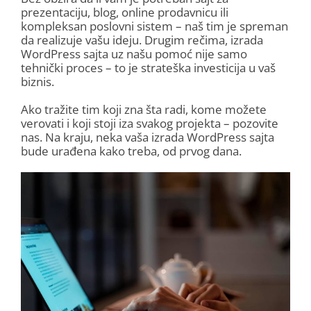
prezentaciju, blog, online prodavnicu ili
kompleksan poslovni sistem – naš tim je spreman
da realizuje vašu ideju. Drugim rečima, izrada
WordPress sajta uz našu pomoć nije samo
tehnički proces – to je strateška investicija u vaš
biznis.
Ako tražite tim koji zna šta radi, kome možete
verovati i koji stoji iza svakog projekta – pozovite
nas. Na kraju, neka vaša izrada WordPress sajta
bude urađena kako treba, od prvog dana.