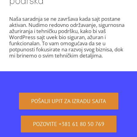
Naša saradnja se ne završava kada sajt postane
aktivan. Nudimo redovno održavanje, sigurnosna
ažuriranja i tehničku podršku, kako bi vaš
WordPress sajt uvek bio siguran, ažuran i
funkcionalan. To vam omogućava da se u
potpunosti fokusirate na razvoj svog biznisa, dok
mi brinemo o svim tehničkim detaljima.
POŠALJI UPIT ZA IZRADU SAJTA
POZOVITE +381 61 80 50 769