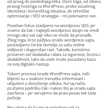
od prvog do poslednjeg klika. Osim toga, od izbora
pravog hostinga za WordPress, preko vizuelnog
identiteta i korisničkog iskustva, do tehničke
optimizacije i SEO strategije – mi pokrivamo sve.
Poseban fokus stavljamo na wordpress SEO, jer
znamo da čak i najlepši wordpress dizajn ne vredi
mnogo ako vaš sajt niko ne može da pronađe.
Zbog toga, kroz pažljivu izradu wordpress sajta,
postavljamo čvrste temelje za vašu online
vidljivost i dugorošan rast. Takođe, koristimo
proveren set dodataka i alata za sigurnost, brzinu i
skalabilnost, tako da uvek imate pouzdanu bazu
za svoj digitalni nastup.
Tokom procesa izrade WordPress sajta, naši
klijenti su u svakom trenutku informisani i
uključeni u donošenje odluka. Na taj način,
pružamo podršku čak i nakon što je izrada sajta
završena – jer verujemo da pravi posao tek tada
počinje.
Bez obzira da li vam je potreban sajt za