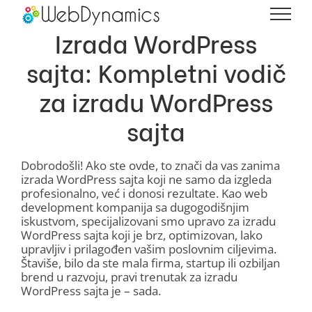
Skip
to
Izrada WordPress
content
sajta: Kompletni vodič
za izradu WordPress
sajta
Dobrodošli! Ako ste ovde, to znači da vas zanima
izrada WordPress sajta koji ne samo da izgleda
profesionalno, već i donosi rezultate. Kao web
development kompanija sa dugogodišnjim
iskustvom, specijalizovani smo upravo za izradu
WordPress sajta koji je brz, optimizovan, lako
upravljiv i prilagođen vašim poslovnim ciljevima.
Štaviše, bilo da ste mala firma, startup ili ozbiljan
brend u razvoju, pravi trenutak za izradu
WordPress sajta je – sada.